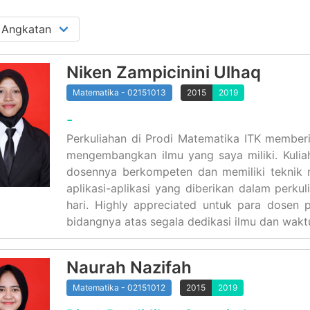
Niken Zampicinini Ulhaq
Matematika - 02151013
2015
2019
-
Perkuliahan di Prodi Matematika ITK membe
mengembangkan ilmu yang saya miliki. Kulia
dosennya berkompeten dan memiliki teknik
aplikasi-aplikasi yang diberikan dalam perku
hari. Highly appreciated untuk para dosen 
bidangnya atas segala dedikasi ilmu dan wakt
Naurah Nazifah
Matematika - 02151012
2015
2019