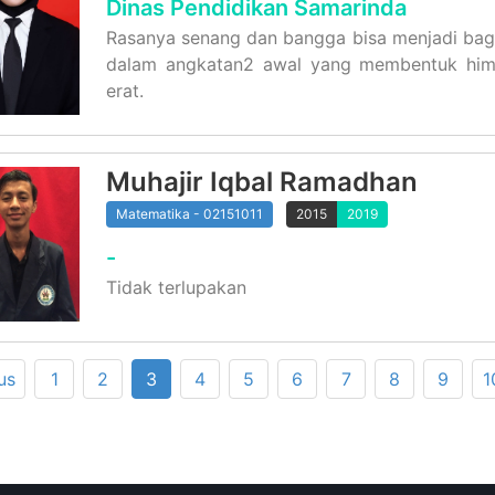
Dinas Pendidikan Samarinda
Rasanya senang dan bangga bisa menjadi bagi
dalam angkatan2 awal yang membentuk himat
erat.
Muhajir Iqbal Ramadhan
Matematika - 02151011
2015
2019
-
Tidak terlupakan
us
1
2
3
4
5
6
7
8
9
1