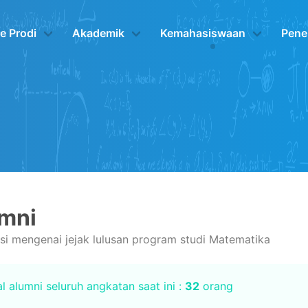
le Prodi
Akademik
Kemahasiswaan
Pene
mni
si mengenai jejak lulusan program studi Matematika
l alumni seluruh angkatan saat ini :
32
orang