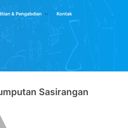
litian & Pengabdian
Kontak
Jumputan Sasirangan